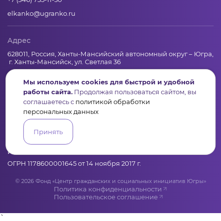
elkanko@ugranko.ru
Адрес
628011, Россия, Ханты-Мансийский автономный округ – Югра,
г. Ханты-Мансийск, ул. Светлая 36
Мы используем cookies для быстрой и удобной
работы сайта.
Продолжая пользоваться сайтом, вы
Юридическая информация
соглашаетесь с
политикой обработки
персональных данных
Региональный грантооператор Фонд «Центр гражданских и
социальных инициатив Югры»
Принять
Юридический и почтовый адрес: 628011, Ханты-Мансийск,
ул.Светлая, 36
ИНН 8601065590, КПП 860101001
ОГРН 1178600001645 от 14 ноября 2017 г.
© 2026 Фонд «Центр гражданских и социальных инициатив Югры»
Политика конфиденциальности
Пользовательское соглашение
`