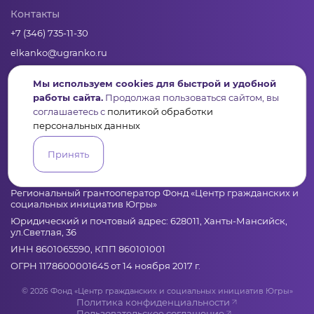
Контакты
+7 (346) 735-11-30
elkanko@ugranko.ru
Мы используем cookies для быстрой и удобной
Адрес
работы сайта.
Продолжая пользоваться сайтом, вы
628011, Россия, Ханты-Мансийский автономный округ – Югра,
соглашаетесь с
политикой обработки
г. Ханты-Мансийск, ул. Светлая 36
персональных данных
Принять
Юридическая информация
Региональный грантооператор Фонд «Центр гражданских и
социальных инициатив Югры»
Юридический и почтовый адрес: 628011, Ханты-Мансийск,
ул.Светлая, 36
ИНН 8601065590, КПП 860101001
ОГРН 1178600001645 от 14 ноября 2017 г.
© 2026 Фонд «Центр гражданских и социальных инициатив Югры»
Политика конфиденциальности
Пользовательское соглашение