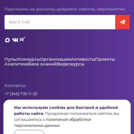
Подпишись на рассылку дайджест, новости, мероприятия
Пульс
Конкурсы
Организации
Активисты
Проекты
Аналитика
База знаний
Видеокурсы
Контакты
+7 (346) 735-11-30
elkanko@ugranko.ru
Мы используем cookies для быстрой и удобной
работы сайта.
Продолжая пользоваться сайтом, вы
Адрес
соглашаетесь с
политикой обработки
персональных данных
628011, Россия, Ханты-Мансийский автономный округ – Югра,
г. Ханты-Мансийск, ул. Светлая 36