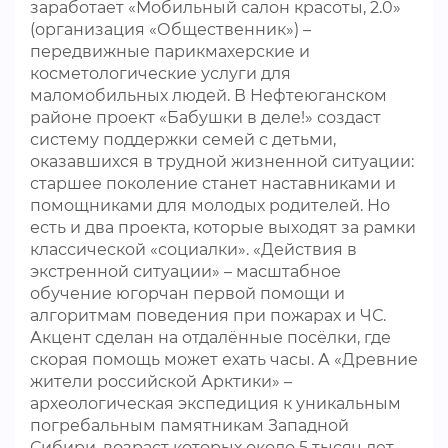
заработает «Мобильный салон красоты, 2.0»
(организация «Общественник») –
передвижные парикмахерские и
косметологические услуги для
маломобильных людей. В Нефтеюганском
районе проект «Бабушки в деле!» создаст
систему поддержки семей с детьми,
оказавшихся в трудной жизненной ситуации:
старшее поколение станет наставниками и
помощниками для молодых родителей. Но
есть и два проекта, которые выходят за рамки
классической «социалки». «Действия в
экстренной ситуации» – масштабное
обучение югорчан первой помощи и
алгоритмам поведения при пожарах и ЧС.
Акцент сделан на отдалённые посёлки, где
скорая помощь может ехать часы. А «Древние
жители российской Арктики» –
археологическая экспедиция к уникальным
погребальным памятникам Западной
Сибири, возраст которых около 5 тысяч лет.