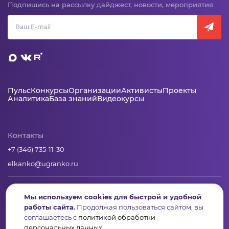
Подпишись на рассылку дайджест, новости, мероприятия
Пульс
Конкурсы
Организации
Активисты
Проекты
Аналитика
База знаний
Видеокурсы
Контакты
+7 (346) 735-11-30
elkanko@ugranko.ru
Адрес
Мы используем cookies для быстрой и удобной
628011, Россия, Ханты-Мансийский автономный округ – Югра,
работы сайта.
Продолжая пользоваться сайтом, вы
г. Ханты-Мансийск, ул. Светлая 36
соглашаетесь с
политикой обработки
персональных данных