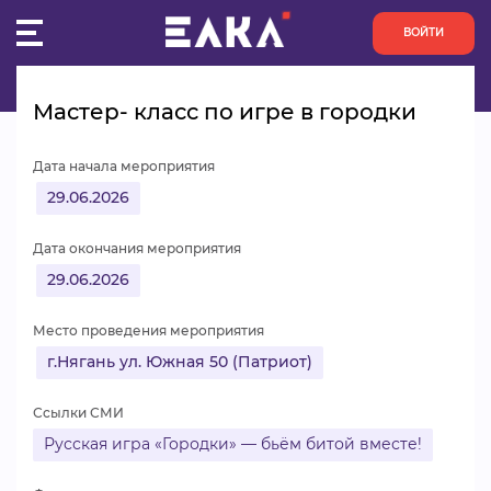
ВОЙТИ
Главная
Пульс
Мастер- класс по игре в  городки
Мастер- класс по игре в городки
ПУЛЬС
Дата начала мероприятия
КОНКУРСЫ
29.06.2026
ОРГАНИЗАЦИИ
Дата окончания мероприятия
29.06.2026
АКТИВИСТЫ
Место проведения мероприятия
ПРОЕКТЫ
г.Нягань ул. Южная 50 (Патриот)
АНАЛИТИКА
Ссылки СМИ
Русская игра «Городки» — бьём битой вместе!
БАЗА ЗНАНИЙ