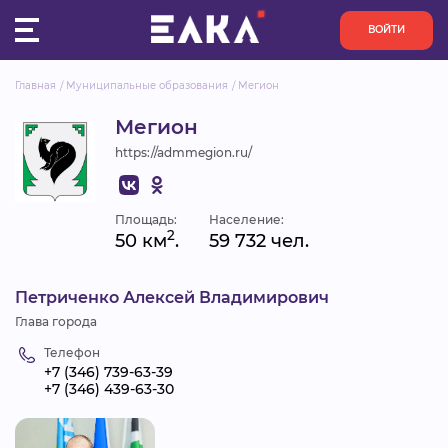
ВОЙТИ
Главная
Муниципальные образования
Мегион
ПУЛЬС
Мегион
https://admmegion.ru/
КОНКУРСЫ
ОРГАНИЗАЦИИ
Площадь:
Население:
2
50 км
.
59 732 чел.
АКТИВИСТЫ
Петриченко Алексей Владимирович
ПРОЕКТЫ
Глава города
Телефон
АНАЛИТИКА
+7 (346) 739-63-39
+7 (346) 439-63-30
БАЗА ЗНАНИЙ