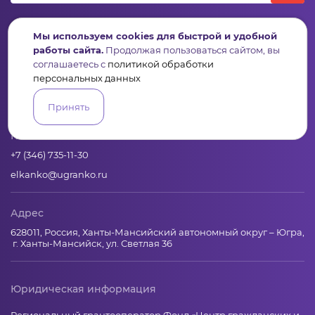
Мы используем cookies для быстрой и удобной
работы сайта.
Продолжая пользоваться сайтом, вы
соглашаетесь с
политикой обработки
Пульс
Конкурсы
Организации
Активисты
Проекты
персональных данных
Аналитика
База знаний
Видеокурсы
Принять
Контакты
+7 (346) 735-11-30
elkanko@ugranko.ru
Адрес
628011, Россия, Ханты-Мансийский автономный округ – Югра,
г. Ханты-Мансийск, ул. Светлая 36
Юридическая информация